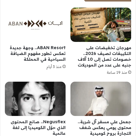
مهرجان تخفيضات على
ABAN Resort.. وجهة جديدة
التكييفات لصيف 2026..
تعكس تطور مفهوم الضيافة
خصومات تصل إلى 10 آلاف
السياحية في المملكة
جنيه على عدد من الموديلات
منذ 3 أيام
منذ 19 ساعة
جعمل علي مسفر آل شرية..
Negusflex.. صانع المحتوى
محتوى يومي يعكس شغف
الذي حوّل الكوميديا إلى لغة
التجارة بروح كوميدية
عالمية