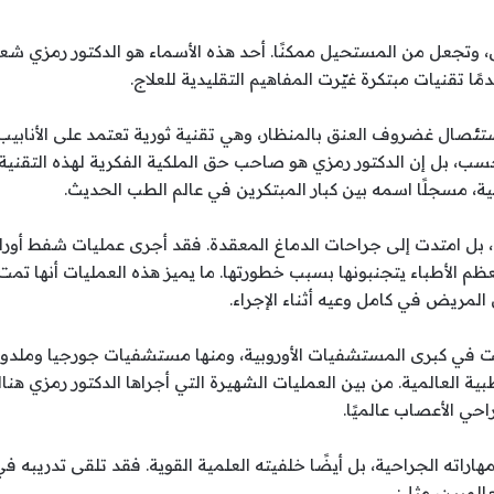
، وتجعل من المستحيل ممكنًا. أحد هذه الأسماء هو الدكتور رمزي 
ا تقنيات مبتكرة غيّرت المفاهيم التقليدية للعلاج.
تئصال غضروف العنق بالمنظار، وهي تقنية ثورية تعتمد على الأنابيب ا
، بل إن الدكتور رمزي هو صاحب حق الملكية الفكرية لهذه التقنية، و
ية، مسجلًا اسمه بين كبار المبتكرين في عالم الطب الحديث.
ي، بل امتدت إلى جراحات الدماغ المعقدة. فقد أجرى عمليات شفط أور
 الأطباء يتجنبونها بسبب خطورتها. ما يميز هذه العمليات أنها تمت ب
المريض في كامل وعيه أثناء الإجراء.
 تمت في كبرى المستشفيات الأوروبية، ومنها مستشفيات جورجيا ومل
 العالمية. من بين العمليات الشهيرة التي أجراها الدكتور رمزي هناك 
ي الأعصاب عالميًا.
راته الجراحية، بل أيضًا خلفيته العلمية القوية. فقد تلقى تدريبه ف
عالميين، مثل: