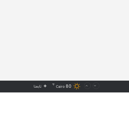
℉
80
تابعنا
Cairo