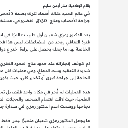
بقلم الإعلامية: منار أيمن سليم
في عالم الطب، هناك أسماء تترك بصمة لا تُمحى
جراحة الأعصاب وعلاج الانزلاق الغضروفي، مستخدمً
يعد الدكتور رمزي شعبان أول طبيب عالميًا في اس
فترة التعافي ويحد من المضاعفات. ليس هذا فحسب
الخاصة بها، ما جعله يحصل على براءة اختراع دول
لم تتوقف إنجازاته عند حدود علاج العمود الفقر
شديدة التعقيد وسط الدماغ، وهي عمليات كان معظم
الحاجة إلى جراحة كبرى أو تخدير كلي، حيث يكون 
هذه العمليات لم تُجرَ في مكان واحد فقط، بل
العلمية، حيث لاقت اهتمام الصحف والمجلات الطبية
نجاحها ووضعت اسم الدكتور رمزي في صدارة جراح
ما يجعل الدكتور رمزي شعبان متميزًا ليس فقط مها
اليابان، وروسيا، وتعلم على يد نخبة من العلماء ال