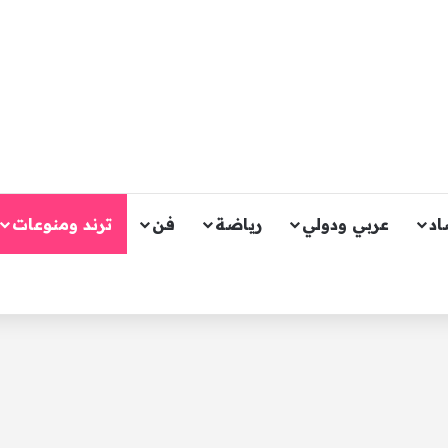
اد
عربي ودولي
رياضة
فن
ترند ومنوعات