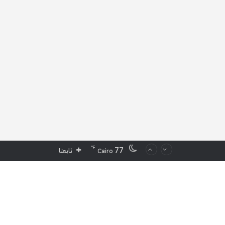
℉
77
تابعنا
Cairo