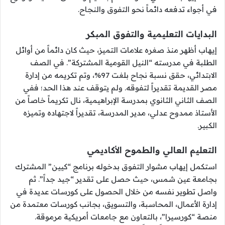
في أجواء تدفعه دائماً نحو التفوق والنجاح.
البدايات التعليمية والتفوق المبكر
إيهاب أظهر منذ صغره علامات التميز، حيث كان دائماً من أوائل
الطلبة في مدرسته “النيل القومية المشتركة”. في الصف
الابتدائي، حقق نسبة نجاح بلغت 97%، وتم تكريمه من إدارة
مصر القديمة تقديراً لتفوقه. ولم يتوقف عند هذا الحد؛ ففي
الصف الثاني الثانوي بمدرسة الإبراهيمية، نال تكريماً خاصاً من
الأستاذ ممدوح عدلي، مدير المدرسة، تقديراً لاجتهاده وتميزه
الكبير.
التعليم العالي والطموح الأكاديمي
استكمل إيهاب مشوار التفوق بدخوله برنامج “كيين” المشترك
بجامعة عين شمس، حيث حصل على تقدير “جيد جداً”. ثم
واصل تطوير نفسه من خلال الحصول على كورسات عديدة في
إدارة الأعمال، المحاسبة، والتسويق، بجانب كورسات معتمدة من
منصة “كورسيرا”، بالتعاون مع جامعات أمريكية مرموقة.