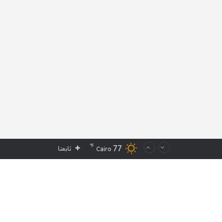
℉
77
تابعنا
Cairo