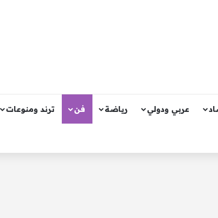
اد
عربي ودولي
رياضة
فن
ترند ومنوعات