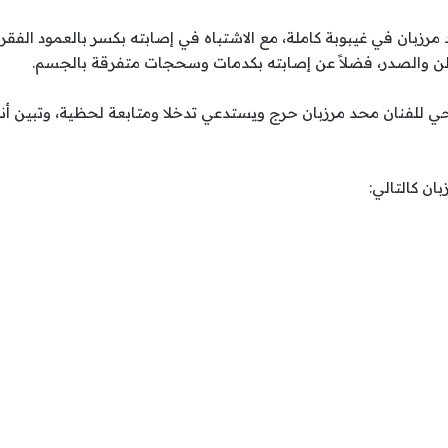
بان في غيبوبة كاملة، مع الاشتباه في إصابته بكسر بالعمود الفقري 
طن والصدر، فضلاً عن إصابته بكدمات وسحجات متفرقة بالجسم.
 للفنان محد مرزبان حرج ويستدعي تدخلا ومتابعة لحظية، وتبين أنه 
ان كالتالي: