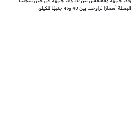
و20 جنيهًا، والقلقاس بين 20 و25 جنيهًا، في حين سجلت
البسلة أسعارًا تراوحت بين 40 و45 جنيهًا للكيلو.