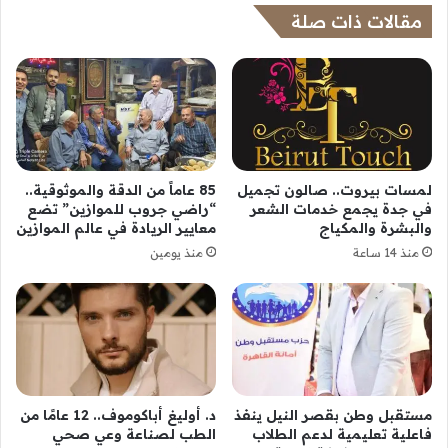
مقالات ذات صلة
لمسات بيروت.. صالون تجميل
85 عاماً من الدقة والموثوقية..
في جدة يجمع خدمات الشعر
“راضي جروب للموازين” تضع
والبشرة والمكياج
معايير الريادة في عالم الموازين
منذ 14 ساعة
منذ يومين
مستقبل وطن بقصر النيل ينفذ
د. أوليغ أباكوموف.. 12 عامًا من
فاعلية تعليمية لدعم الطلاب
الطب لصناعة وعي صحي