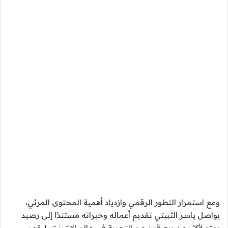
ومع استمرار التطور الرقمي وازدياد أهمية المحتوى المرئي،
يواصل ياسر الثبيتي تقديم أعماله وخبراته مستندًا إلى رصيد
يمتد لأكثر من ربع قرن من التجربة في عالم الإنترنت، ليقدم