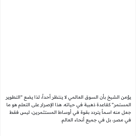
يؤمن الشيخ بأن السوق العالمي لا ينتظر أحداً، لذا يضع “التطوير
المستمر” كقاعدة ذهبية في حياته. هذا الإصرار على التعلم هو ما
جعل منه اسماً يتردد بقوة في أوساط المستثمرين، ليس فقط
في مصر، بل في جميع أنحاء العالم.