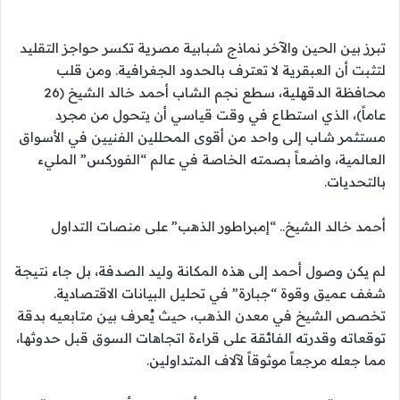
تبرز بين الحين والآخر نماذج شبابية مصرية تكسر حواجز التقليد
لتثبت أن العبقرية لا تعترف بالحدود الجغرافية. ومن قلب
محافظة الدقهلية، سطع نجم الشاب أحمد خالد الشيخ (26
عاماً)، الذي استطاع في وقت قياسي أن يتحول من مجرد
مستثمر شاب إلى واحد من أقوى المحللين الفنيين في الأسواق
العالمية، واضعاً بصمته الخاصة في عالم “الفوركس” المليء
بالتحديات.
أحمد خالد الشيخ.. “إمبراطور الذهب” على منصات التداول
لم يكن وصول أحمد إلى هذه المكانة وليد الصدفة، بل جاء نتيجة
شغف عميق وقوة “جبارة” في تحليل البيانات الاقتصادية.
تخصص الشيخ في معدن الذهب، حيث يُعرف بين متابعيه بدقة
توقعاته وقدرته الفائقة على قراءة اتجاهات السوق قبل حدوثها،
مما جعله مرجعاً موثوقاً لآلاف المتداولين.