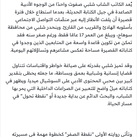
يُعد الكاتب الشاب شلبي صفوت واحدًا من الوجوه الأدبية
الصاعدة في جيل الكتابة الحديثة، بعدما استطاع خلال فترة
قصيرة أن يلفت الأنظار إليه عبر منصّات التواصل الاجتماعي
بأسلوبه الهادئ والقريب من القارئ. وينحدر شلبي من محافظة
سوهاج، ويبلغ من العمر 17 عامًا فقط، ورغم صغر سنه فقد
تمكن من تكوين قاعدة واسعة من المتابعين الذين وجدوا في
كتاباته القصيرة مساحة تعكس مشاعرهم وتساؤلاتهم اليومية.
وقد تميز شلبي بقدرته على صياغة خواطر واقتباسات تتناول
قضايا إنسانية وشبابية بعمق وبساطة، ما جعله يحظى بتقدير
كبير بين محبي المحتوى الأدبي على السوشيال ميديا. ويظهر في
كتاباته ميلٌ واضح للتعبير عن الصراعات الداخلية التي يمر بها
الشباب، والبحث الدائم عن بداية جديدة أو “نقطة تحول” في
مسار الحياة.
وتأتي روايته الأولى “نقطة الصفر” كخطوة مهمة في مسيرته