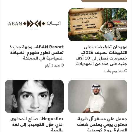
مهرجان تخفيضات على
ABAN Resort.. وجهة جديدة
التكييفات لصيف 2026..
تعكس تطور مفهوم الضيافة
خصومات تصل إلى 10 آلاف
السياحية في المملكة
جنيه على عدد من الموديلات
منذ 3 أيام
منذ يوم واحد
جعمل علي مسفر آل شرية..
Negusflex.. صانع المحتوى
محتوى يومي يعكس شغف
الذي حوّل الكوميديا إلى لغة
التجارة بروح كوميدية
عالمية