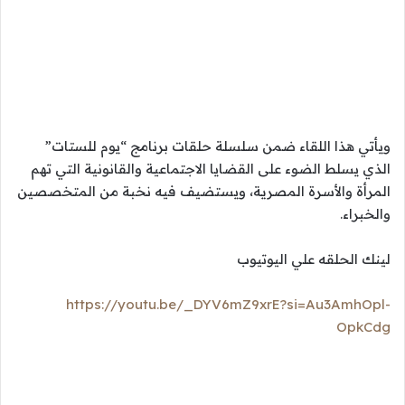
ويأتي هذا اللقاء ضمن سلسلة حلقات برنامج “يوم للستات”
الذي يسلط الضوء على القضايا الاجتماعية والقانونية التي تهم
المرأة والأسرة المصرية، ويستضيف فيه نخبة من المتخصصين
والخبراء.
لينك الحلقه علي اليوتيوب
https://youtu.be/_DYV6mZ9xrE?si=Au3AmhOpl-
OpkCdg