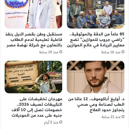
85 عاماً من الدقة والموثوقية..
مستقبل وطن بقصر النيل ينفذ
“راضي جروب للموازين” تضع
فاعلية تعليمية لدعم الطلاب
معايير الريادة في عالم الموازين
بالتعاون مع شركة نهضة مصر
منذ 16 ساعة
منذ 19 ساعة
د. أوليغ أباكوموف.. 12 عامًا من
مهرجان تخفيضات على
الطب لصناعة وعي صحي
التكييفات لصيف 2026..
يتجاوز حدود العلاج
خصومات تصل إلى 10 آلاف
جنيه على عدد من الموديلات
منذ 21 ساعة
منذ 3 أيام